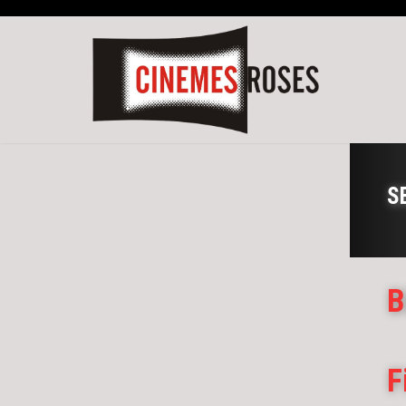
S
B
F